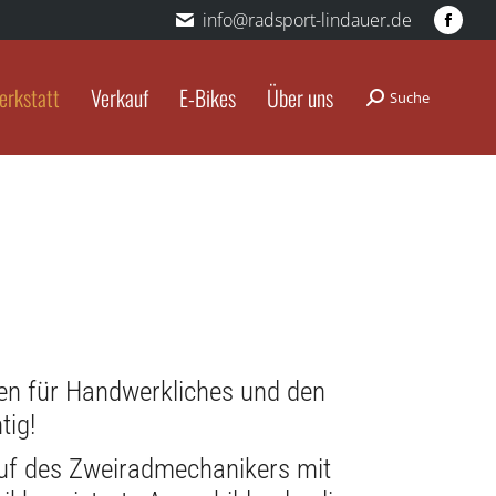
info@radsport-lindauer.de
Fac
pag
ope
erkstatt
Verkauf
E-Bikes
Über uns
Suche
Search:
in
new
win
hen für Handwerkliches und den
tig!
ruf des Zweiradmechanikers mit