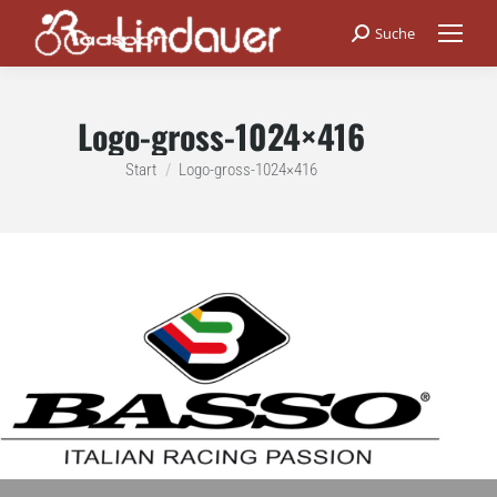
Suche
Search:
Logo-gross-1024×416
Sie befinden sich hier:
Start
Logo-gross-1024×416