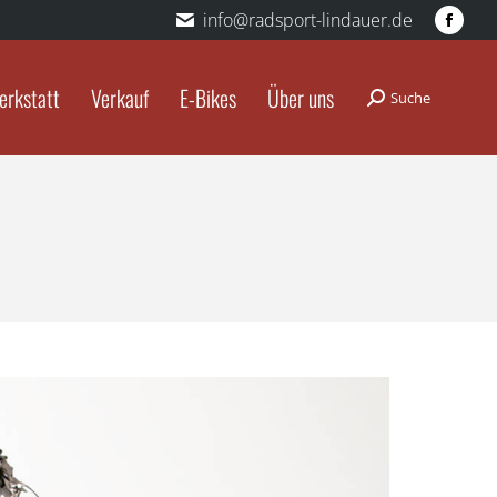
info@radsport-lindauer.de
Fac
pag
ope
erkstatt
Verkauf
E-Bikes
Über uns
Suche
Search:
in
new
win