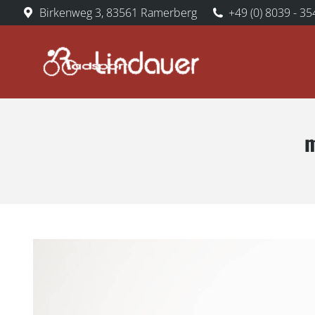
Birkenweg 3, 83561 Ramerberg
+49 (0) 8039 - 35
m