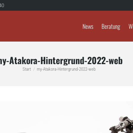
40
News
Beratung
W
y-Atakora-Hintergrund-2022-web
Sie befinden sich hier:
Start
my-Atakora-Hintergrund-2022-web