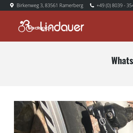
Birkenweg 3, 83561 Ramerberg
+49 (0) 8039 - 35
Whats