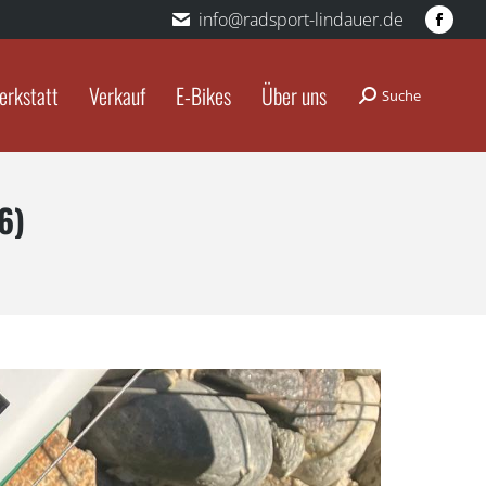
info@radsport-lindauer.de
Fac
pag
ope
erkstatt
Verkauf
E-Bikes
Über uns
Suche
Search:
in
new
win
6)