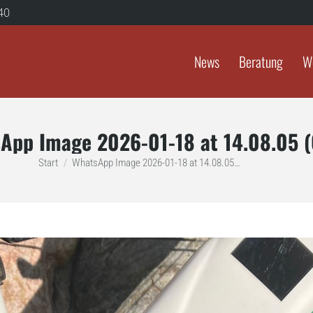
40
News
Beratung
W
App Image 2026-01-18 at 14.08.05 (
Sie befinden sich hier:
Start
WhatsApp Image 2026-01-18 at 14.08.05…