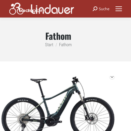
Suche
Search:
Fathom
Sie befinden sich hier:
Start
Fathom